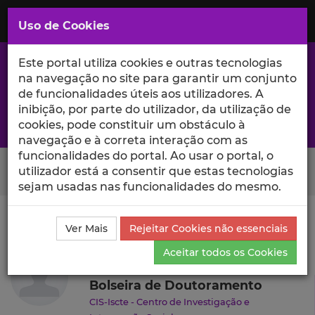
Saltar
para
MENU
Uso de Cookies
o
Conteúdo
Principal
Este portal utiliza cookies e outras tecnologias
na navegação no site para garantir um conjunto
de funcionalidades úteis aos utilizadores. A
inibição, por parte do utilizador, da utilização de
A excelência da investigação e ciência no Iscte
cookies, pode constituir um obstáculo à
navegação e à correta interação com as
funcionalidades do portal. Ao usar o portal, o
Search Button
utilizador está a consentir que estas tecnologias
sejam usadas nas funcionalidades do mesmo.
Ciência_Iscte
Autores
Rita Moura
Currículo
Ver Mais
Rejeitar Cookies não essenciais
Rita Moura
Aceitar todos os Cookies
Bolseira de Doutoramento
CIS-Iscte - Centro de Investigação e