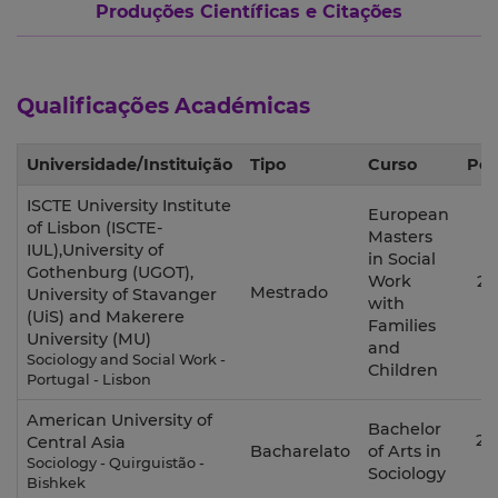
Produções Científicas e Citações
Qualificações Académicas
Universidade/Instituição
Tipo
Curso
Per
ISCTE University Institute
European
of Lisbon (ISCTE-
Masters
IUL),University of
in Social
Gothenburg (UGOT),
Work
20
Mestrado
University of Stavanger
with
2
(UiS) and Makerere
Families
University (MU)
and
Sociology and Social Work -
Children
Portugal - Lisbon
American University of
Bachelor
20
Central Asia
Bacharelato
of Arts in
2
Sociology - Quirguistão -
Sociology
Bishkek