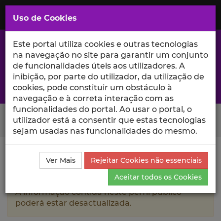
Saltar
para
MENU
Uso de Cookies
o
Conteúdo
Principal
Este portal utiliza cookies e outras tecnologias
na navegação no site para garantir um conjunto
de funcionalidades úteis aos utilizadores. A
inibição, por parte do utilizador, da utilização de
A excelência da investigação e ciência no Iscte
cookies, pode constituir um obstáculo à
navegação e à correta interação com as
funcionalidades do portal. Ao usar o portal, o
Search Button
utilizador está a consentir que estas tecnologias
sejam usadas nas funcionalidades do mesmo.
Ciência_Iscte
Autores
Shukriya Nazridod
Ver Mais
Rejeitar Cookies não essenciais
Currículo
Aceitar todos os Cookies
A informação contida neste perfil público
poderá estar desactualizada.