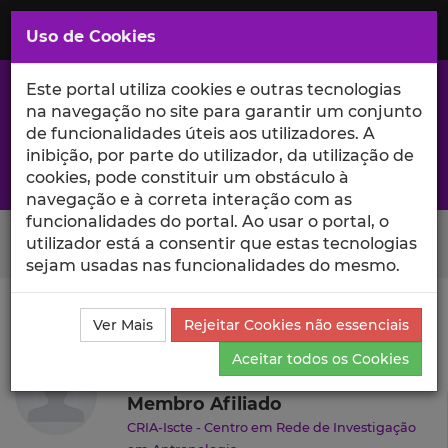
Saltar
para
MENU
Uso de Cookies
o
Conteúdo
Principal
Este portal utiliza cookies e outras tecnologias
na navegação no site para garantir um conjunto
de funcionalidades úteis aos utilizadores. A
inibição, por parte do utilizador, da utilização de
A excelência da investigação e ciência no Iscte
cookies, pode constituir um obstáculo à
navegação e à correta interação com as
funcionalidades do portal. Ao usar o portal, o
Search Button
utilizador está a consentir que estas tecnologias
sejam usadas nas funcionalidades do mesmo.
Ciência_Iscte
Autores
Ana Santos
Currículo
Ver Mais
Rejeitar Cookies não essenciais
Ana Santos
Aceitar todos os Cookies
Membro Afiliado
CRIA-Iscte - Centro em Rede de Investigação