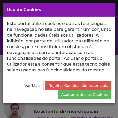
Saltar
para
MENU
Uso de Cookies
o
Conteúdo
Principal
Este portal utiliza cookies e outras tecnologias
na navegação no site para garantir um conjunto
de funcionalidades úteis aos utilizadores. A
inibição, por parte do utilizador, da utilização de
A excelência da investigação e ciência no Iscte
cookies, pode constituir um obstáculo à
navegação e à correta interação com as
funcionalidades do portal. Ao usar o portal, o
Search Button
utilizador está a consentir que estas tecnologias
sejam usadas nas funcionalidades do mesmo.
Ciência_Iscte
Autores
Miguel Duarte
Produções
Ver Mais
Rejeitar Cookies não essenciais
Científicas e Citações
Aceitar todos os Cookies
Miguel Duarte
Assistente de Investigação
DINÂMIA'CET-Iscte - Centro de Estudos sobre a