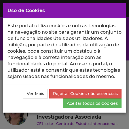
Saltar
para
MENU
Uso de Cookies
o
Conteúdo
Principal
Este portal utiliza cookies e outras tecnologias
na navegação no site para garantir um conjunto
de funcionalidades úteis aos utilizadores. A
inibição, por parte do utilizador, da utilização de
A excelência da investigação e ciência no Iscte
cookies, pode constituir um obstáculo à
navegação e à correta interação com as
funcionalidades do portal. Ao usar o portal, o
Search Button
utilizador está a consentir que estas tecnologias
sejam usadas nas funcionalidades do mesmo.
Ciência_Iscte
Autores
Beatriz Arruda
Currículo
Ver Mais
Rejeitar Cookies não essenciais
Beatriz Arruda
Aceitar todos os Cookies
Investigadora Associada
CEI-Iscte - Centro de Estudos Internacionais