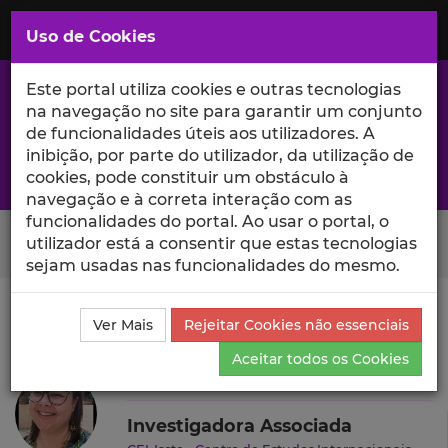
Saltar
para
MENU
Uso de Cookies
o
Conteúdo
Principal
Este portal utiliza cookies e outras tecnologias
na navegação no site para garantir um conjunto
de funcionalidades úteis aos utilizadores. A
inibição, por parte do utilizador, da utilização de
A excelência da investigação e ciência no Iscte
cookies, pode constituir um obstáculo à
navegação e à correta interação com as
funcionalidades do portal. Ao usar o portal, o
Search Button
utilizador está a consentir que estas tecnologias
sejam usadas nas funcionalidades do mesmo.
Ciência_Iscte
Autores
Beatriz Arruda
Produções
Ver Mais
Rejeitar Cookies não essenciais
Científicas e Citações
Aceitar todos os Cookies
Beatriz Arruda
Investigadora Associada