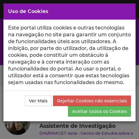
Saltar
para
MENU
Uso de Cookies
o
Conteúdo
Principal
Este portal utiliza cookies e outras tecnologias
na navegação no site para garantir um conjunto
de funcionalidades úteis aos utilizadores. A
inibição, por parte do utilizador, da utilização de
A excelência da investigação e ciência no Iscte
cookies, pode constituir um obstáculo à
navegação e à correta interação com as
funcionalidades do portal. Ao usar o portal, o
Search Button
utilizador está a consentir que estas tecnologias
sejam usadas nas funcionalidades do mesmo.
Ciência_Iscte
Autores
Beatriz Mendes
Currículo
Ver Mais
Rejeitar Cookies não essenciais
Beatriz Mendes
Aceitar todos os Cookies
Assistente de Investigação
DINÂMIA'CET-Iscte - Centro de Estudos sobre a