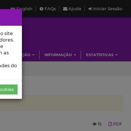
English
FAQs
Ajuda
Iniciar Sessão
o site
dores.
de
m as
INVESTIGAÇÃO
INFORMAÇÃO
ESTATÍSTICAS
ades do
Cookies
15
PDF