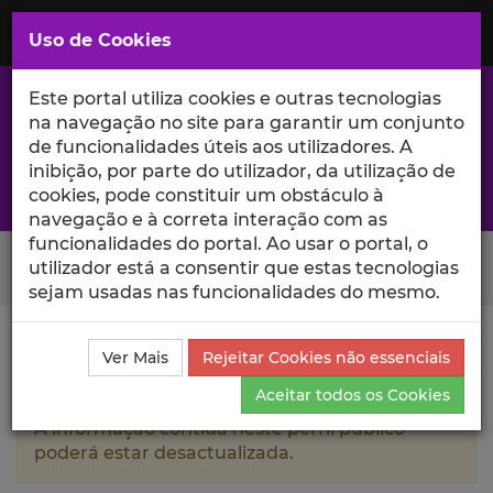
Saltar
para
MENU
Uso de Cookies
o
Conteúdo
Principal
Este portal utiliza cookies e outras tecnologias
na navegação no site para garantir um conjunto
de funcionalidades úteis aos utilizadores. A
inibição, por parte do utilizador, da utilização de
A excelência da investigação e ciência no Iscte
cookies, pode constituir um obstáculo à
navegação e à correta interação com as
funcionalidades do portal. Ao usar o portal, o
Search Button
utilizador está a consentir que estas tecnologias
sejam usadas nas funcionalidades do mesmo.
Ciência_Iscte
Autores
Camila Maria Pombeiro Lopes
Ver Mais
Rejeitar Cookies não essenciais
da Costa Rodrigues
Currículo
Aceitar todos os Cookies
A informação contida neste perfil público
poderá estar desactualizada.