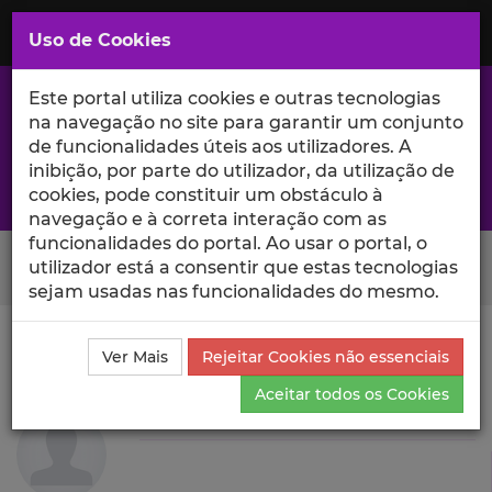
Saltar
para
MENU
Uso de Cookies
o
Conteúdo
Principal
Este portal utiliza cookies e outras tecnologias
na navegação no site para garantir um conjunto
de funcionalidades úteis aos utilizadores. A
inibição, por parte do utilizador, da utilização de
A excelência da investigação e ciência no Iscte
cookies, pode constituir um obstáculo à
navegação e à correta interação com as
funcionalidades do portal. Ao usar o portal, o
Search Button
utilizador está a consentir que estas tecnologias
sejam usadas nas funcionalidades do mesmo.
Ciência_Iscte
Autores
Carina João Alves da Cunha
Ver Mais
Rejeitar Cookies não essenciais
Currículo
Aceitar todos os Cookies
Carina João Alves da Cunha