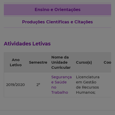
Ensino e Orientações
Produções Científicas e Citações
Atividades Letivas
Nome da
Ano
Semestre
Unidade
Curso(s)
Coor
Letivo
Curricular
Segurança
Licenciatura
e Saúde
em Gestão
2019/2020
2º
N
no
de Recursos
Trabalho
Humanos;