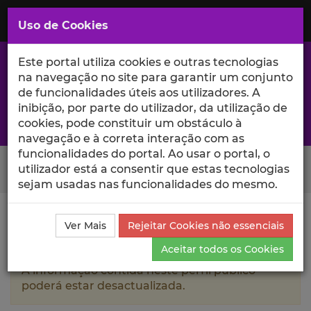
Saltar
para
MENU
Uso de Cookies
o
Conteúdo
Principal
Este portal utiliza cookies e outras tecnologias
na navegação no site para garantir um conjunto
de funcionalidades úteis aos utilizadores. A
inibição, por parte do utilizador, da utilização de
A excelência da investigação e ciência no Iscte
cookies, pode constituir um obstáculo à
navegação e à correta interação com as
funcionalidades do portal. Ao usar o portal, o
Search Button
utilizador está a consentir que estas tecnologias
sejam usadas nas funcionalidades do mesmo.
Ciência_Iscte
Autores
Carla Maria Araújo Fernandes
Ver Mais
Rejeitar Cookies não essenciais
dos Santos
Ensino e Orientações
Aceitar todos os Cookies
A informação contida neste perfil público
poderá estar desactualizada.