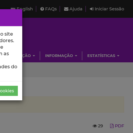
English
FAQs
Ajuda
Iniciar Sessão
o site
dores.
de
m as
INVESTIGAÇÃO
INFORMAÇÃO
ESTATÍSTICAS
ades do
Cookies
29
PDF