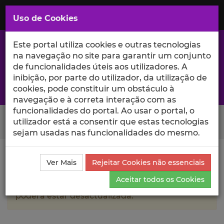
Saltar
para
MENU
Uso de Cookies
o
Conteúdo
Principal
Este portal utiliza cookies e outras tecnologias
na navegação no site para garantir um conjunto
de funcionalidades úteis aos utilizadores. A
inibição, por parte do utilizador, da utilização de
A excelência da investigação e ciência no Iscte
cookies, pode constituir um obstáculo à
navegação e à correta interação com as
funcionalidades do portal. Ao usar o portal, o
Search Button
utilizador está a consentir que estas tecnologias
sejam usadas nas funcionalidades do mesmo.
Ciência_Iscte
Autores
Carlos Lopes Cruz
Currículo
Ver Mais
Rejeitar Cookies não essenciais
Aceitar todos os Cookies
A informação contida neste perfil público
poderá estar desactualizada.