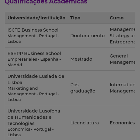
Qualificações Académicas
Universidade/Instituição
Tipo
Curso
Management
ISCTE Business School
Doutoramento
Strategy and
Management - Portugal -
Lisboa
Entrepreneu
ESERP Business School
General
Mestrado
Empresariales - Espanha -
Managemen
Madrid
Universidade Lusiada de
Lisboa
Pós-
International
Marketing and
graduação
Managemen
Management - Portugal -
Lisboa
Universidade Lusofona
de Humanidades e
Licenciatura
Economics
Tecnologias
Economics - Portugal -
Lisboa