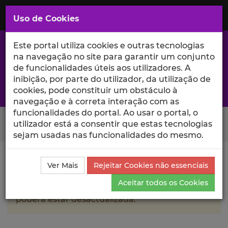
Saltar
para
MENU
Uso de Cookies
o
Conteúdo
Principal
Este portal utiliza cookies e outras tecnologias
na navegação no site para garantir um conjunto
de funcionalidades úteis aos utilizadores. A
inibição, por parte do utilizador, da utilização de
A excelência da investigação e ciência no Iscte
cookies, pode constituir um obstáculo à
navegação e à correta interação com as
funcionalidades do portal. Ao usar o portal, o
Search Button
utilizador está a consentir que estas tecnologias
sejam usadas nas funcionalidades do mesmo.
Ciência_Iscte
Autores
Carolina Faneca
Currículo
Ver Mais
Rejeitar Cookies não essenciais
Aceitar todos os Cookies
A informação contida neste perfil público
poderá estar desactualizada.