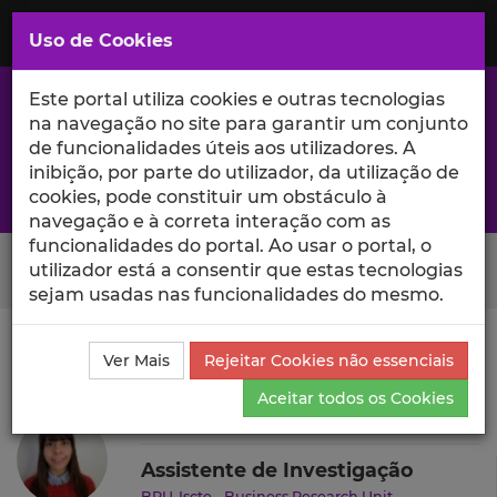
Saltar
para
MENU
Uso de Cookies
o
Conteúdo
Principal
Este portal utiliza cookies e outras tecnologias
na navegação no site para garantir um conjunto
de funcionalidades úteis aos utilizadores. A
inibição, por parte do utilizador, da utilização de
A excelência da investigação e ciência no Iscte
cookies, pode constituir um obstáculo à
navegação e à correta interação com as
funcionalidades do portal. Ao usar o portal, o
Search Button
utilizador está a consentir que estas tecnologias
sejam usadas nas funcionalidades do mesmo.
Ciência_Iscte
Autores
Catarina Farinha
Produções
Ver Mais
Rejeitar Cookies não essenciais
Científicas e Citações
Aceitar todos os Cookies
Catarina Farinha
Assistente de Investigação
BRU-Iscte - Business Research Unit