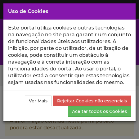
Saltar
para
MENU
Uso de Cookies
o
Conteúdo
Principal
Este portal utiliza cookies e outras tecnologias
na navegação no site para garantir um conjunto
de funcionalidades úteis aos utilizadores. A
inibição, por parte do utilizador, da utilização de
A excelência da investigação e ciência no Iscte
cookies, pode constituir um obstáculo à
navegação e à correta interação com as
funcionalidades do portal. Ao usar o portal, o
Search Button
utilizador está a consentir que estas tecnologias
sejam usadas nas funcionalidades do mesmo.
Ciência_Iscte
Autores
Catarina Alexandra B. M. Reis
Ver Mais
Rejeitar Cookies não essenciais
Produções Científicas e Citações
Aceitar todos os Cookies
A informação contida neste perfil público
poderá estar desactualizada.