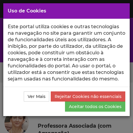
Saltar
para
MENU
Uso de Cookies
o
Conteúdo
Principal
Este portal utiliza cookies e outras tecnologias
na navegação no site para garantir um conjunto
de funcionalidades úteis aos utilizadores. A
inibição, por parte do utilizador, da utilização de
A excelência da investigação e ciência no Iscte
cookies, pode constituir um obstáculo à
navegação e à correta interação com as
funcionalidades do portal. Ao usar o portal, o
Search Button
utilizador está a consentir que estas tecnologias
sejam usadas nas funcionalidades do mesmo.
Ciência_Iscte
Autores
Catarina Ferreira da Silva
Ver Mais
Rejeitar Cookies não essenciais
Produções Científicas e Citações
Aceitar todos os Cookies
Catarina Ferreira da Silva
Professora Associada (com