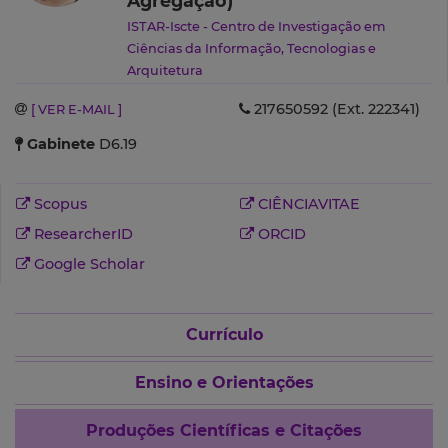
Agregação)
ISTAR-Iscte - Centro de Investigação em
Ciências da Informação, Tecnologias e
Arquitetura
Departamento de Ciências e Tecnologias da
217650592 (Ext. 222341)
[ VER E-MAIL ]
Informação
(ISTA)
Gabinete
D6.19
Scopus
CIÊNCIAVITAE
ResearcherID
ORCID
Google Scholar
Currículo
Ensino e Orientações
Produções Científicas e Citações