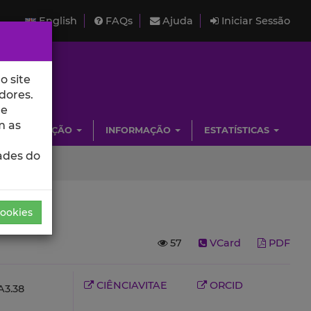
English
FAQs
Ajuda
Iniciar Sessão
o site
dores.
de
m as
INVESTIGAÇÃO
INFORMAÇÃO
ESTATÍSTICAS
ades do
Cookies
57
VCard
PDF
CIÊNCIAVITAE
ORCID
3.38