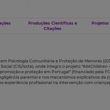
ações
Produções Científicas e
Projetos
Citações
e em Psicologia Comunitária e Proteção de Menores (201
ocial (CIS/Iscte), onde integro o projeto
"All4Children
promoção e proteção em Portugal" (financiado pela FC
ligência parental e nos mecanismos explicativos da pr
ho experiência profissional na intervenção com criança