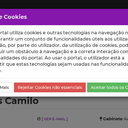
e Cookies
rtal utiliza cookies e outras tecnologias na navegação n
rantir um conjunto de funcionalidades úteis aos utiliza
ção, por parte do utilizador, da utilização de cookies, po
uir um obstáculo à navegação e à correta interação co
scte
ESCOLAS
UNIDADES
alidades do portal. Ao usar o portal, o utilizador está a
ir que estas tecnologias sejam usadas nas funcionalid
.
urrículo
 Mais
Rejeitar Cookies não essenciais
Aceitar todos os 
s Camilo
Gabinete
AA
[ VER E-MAIL ]