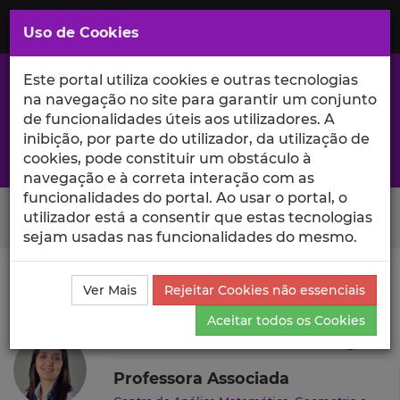
Saltar
para
MENU
Uso de Cookies
o
Conteúdo
Principal
Este portal utiliza cookies e outras tecnologias
na navegação no site para garantir um conjunto
de funcionalidades úteis aos utilizadores. A
inibição, por parte do utilizador, da utilização de
A excelência da investigação e ciência no Iscte
cookies, pode constituir um obstáculo à
navegação e à correta interação com as
funcionalidades do portal. Ao usar o portal, o
Search Button
utilizador está a consentir que estas tecnologias
sejam usadas nas funcionalidades do mesmo.
Ciência_Iscte
Autores
Cristina Isabel Correia Diogo
Ver Mais
Rejeitar Cookies não essenciais
Currículo
Aceitar todos os Cookies
Cristina Isabel Correia Diogo
Professora Associada