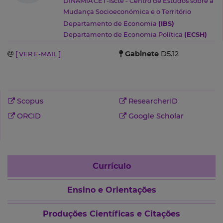
DINÂMIA'CET-Iscte - Centro de Estudos sobre a
Mudança Socioeconómica e o Território
Departamento de Economia
(IBS)
Departamento de Economia Política
(ECSH)
Gabinete
D5.12
[ VER E-MAIL ]
Scopus
ResearcherID
ORCID
Google Scholar
Currículo
Ensino e Orientações
Produções Científicas e Citações