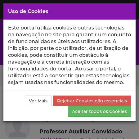
Saltar
para
MENU
Uso de Cookies
o
Conteúdo
Principal
Este portal utiliza cookies e outras tecnologias
na navegação no site para garantir um conjunto
de funcionalidades úteis aos utilizadores. A
inibição, por parte do utilizador, da utilização de
A excelência da investigação e ciência no Iscte
cookies, pode constituir um obstáculo à
navegação e à correta interação com as
funcionalidades do portal. Ao usar o portal, o
Search Button
utilizador está a consentir que estas tecnologias
sejam usadas nas funcionalidades do mesmo.
Ciência_Iscte
Autores
Diptes C. P. Bhimjee
Ver Mais
Rejeitar Cookies não essenciais
Currículo
Aceitar todos os Cookies
Diptes C. P. Bhimjee
Professor Auxiliar Convidado