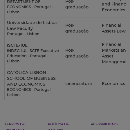
Pós-
DEPARTMENT OF
and Financia
graduação
ECONOMICS - Portugal -
Economics
Lisbon
Universidade de Lisboa -
Pós-
Financial
Law Faculty
graduação
Assets Law
Portugal - Lisbon
Financial
ISCTE-IUL
Pós-
Markets and
INDEG-IUL ISCTE Executive
graduação
Asset
Education - Portugal -
Lisbon
Managemen
CATÓLICA LISBON
SCHOOL OF BUSINESS
Licenciatura
Economics
AND ECONOMICS
ECONOMICS - Portugal -
Lisbon
TERMOS DE
POLÍTICA DE
ACESSIBILIDADE