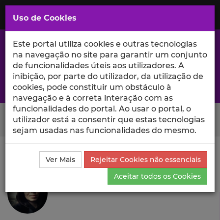
Saltar
para
MENU
Uso de Cookies
o
Conteúdo
Principal
Este portal utiliza cookies e outras tecnologias
na navegação no site para garantir um conjunto
de funcionalidades úteis aos utilizadores. A
inibição, por parte do utilizador, da utilização de
A excelência da investigação e ciência no Iscte
cookies, pode constituir um obstáculo à
navegação e à correta interação com as
funcionalidades do portal. Ao usar o portal, o
Search Button
utilizador está a consentir que estas tecnologias
sejam usadas nas funcionalidades do mesmo.
Ciência_Iscte
Autores
Eugenia Roussou
Currículo
Ver Mais
Rejeitar Cookies não essenciais
Eugenia Roussou
Aceitar todos os Cookies