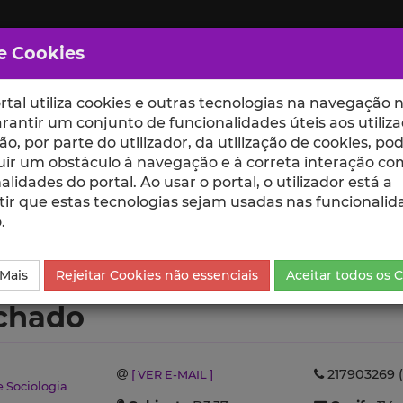
e Cookies
rtal utiliza cookies e outras tecnologias na navegação n
rantir um conjunto de funcionalidades úteis aos utiliza
ção, por parte do utilizador, da utilização de cookies, po
uir um obstáculo à navegação e à correta interação co
scte
ESCOLAS
UNIDADES
alidades do portal. Ao usar o portal, o utilizador está a
ir que estas tecnologias sejam usadas nas funcionalid
.
duções Científicas e Citações
 Mais
Rejeitar Cookies não essenciais
Aceitar todos os 
chado
217903269 (
[ VER E-MAIL ]
e Sociologia