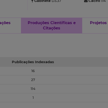
Gabinete
D3.37
Cacifo
114
ações
Produções Científicas e
Projetos
Citações
Publicações Indexadas
16
27
114
1