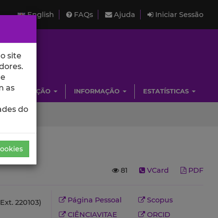
English
FAQs
Ajuda
Iniciar Sessão
o site
dores.
de
m as
INVESTIGAÇÃO
INFORMAÇÃO
ESTATÍSTICAS
ades do
Cookies
81
VCard
PDF
Página Pessoal
Scopus
Ext. 220103)
CIÊNCIAVITAE
ORCID