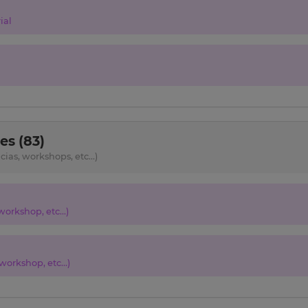
ial
s (83)
as, workshops, etc...)
orkshop, etc...)
orkshop, etc...)