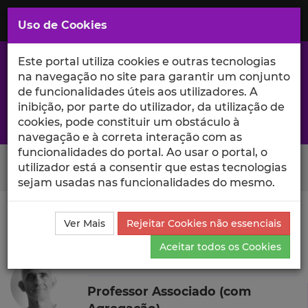
Saltar
para
MENU
Uso de Cookies
o
Conteúdo
Principal
Este portal utiliza cookies e outras tecnologias
na navegação no site para garantir um conjunto
de funcionalidades úteis aos utilizadores. A
inibição, por parte do utilizador, da utilização de
A excelência da investigação e ciência no Iscte
cookies, pode constituir um obstáculo à
navegação e à correta interação com as
funcionalidades do portal. Ao usar o portal, o
Search Button
utilizador está a consentir que estas tecnologias
sejam usadas nas funcionalidades do mesmo.
Ciência_Iscte
Autores
Francisco Vaz da Silva
Ver Mais
Rejeitar Cookies não essenciais
Currículo
Aceitar todos os Cookies
Francisco Vaz da Silva
Professor Associado (com