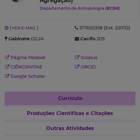
Agregação)
Departamento de Antropologia
(ECSH)
217650338 (Ext. 220112)
[ VER E-MAIL ]
Gabinete
D2.24
Cacifo
205
Página Pessoal
Scopus
CIÊNCIAVITAE
ORCID
Google Scholar
Currículo
Produções Científicas e Citações
Outras Atividades