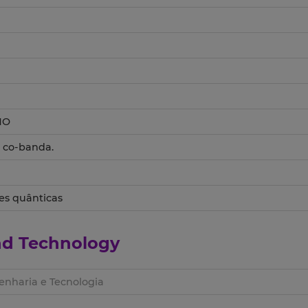
MO
s co-banda.
s quânticas
and Technology
nharia e Tecnologia