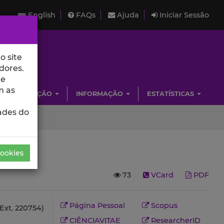
English
FAQs
Ajuda
Iniciar Sessão
o site
dores.
de
m as
INVESTIGAÇÃO
INFORMAÇÃO
ESTATÍSTICAS
ades do
Cookies
73
VCard
PDF
Página Pessoal
Scopus
Ext. 220754)
CIÊNCIAVITAE
ResearcherID