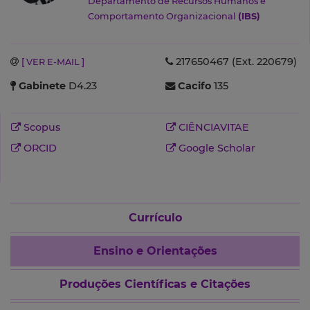
Departamento de Recursos Humanos e
Comportamento Organizacional
(IBS)
217650467 (Ext. 220679)
[ VER E-MAIL ]
Gabinete
D4.23
Cacifo
135
Scopus
CIÊNCIAVITAE
ORCID
Google Scholar
Currículo
Ensino e Orientações
Produções Científicas e Citações