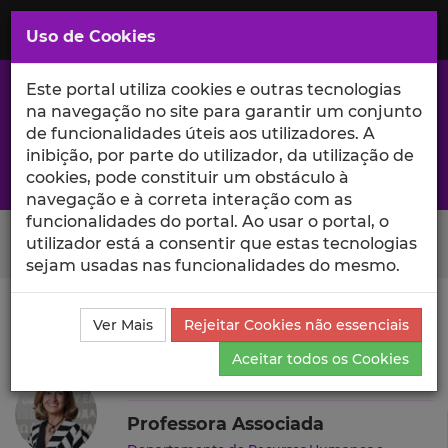
Saltar
para
MENU
Uso de Cookies
o
Conteúdo
Principal
Este portal utiliza cookies e outras tecnologias
na navegação no site para garantir um conjunto
de funcionalidades úteis aos utilizadores. A
inibição, por parte do utilizador, da utilização de
A excelência da investigação e ciência no Iscte
cookies, pode constituir um obstáculo à
navegação e à correta interação com as
funcionalidades do portal. Ao usar o portal, o
Search Button
utilizador está a consentir que estas tecnologias
sejam usadas nas funcionalidades do mesmo.
Ciência_Iscte
Autores
Generosa do Nascimento
Ver Mais
Rejeitar Cookies não essenciais
Ensino e Orientações
Aceitar todos os Cookies
Generosa do Nascimento
Professora Associada