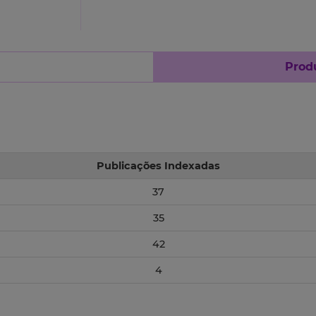
Produ
Publicações Indexadas
37
35
42
4