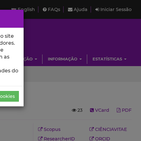
English
FAQs
Ajuda
Iniciar Sessão
o site
dores.
de
m as
INVESTIGAÇÃO
INFORMAÇÃO
ESTATÍSTICAS
ades do
Cookies
23
VCard
PDF
Scopus
CIÊNCIAVITAE
ResearcherID
ORCID