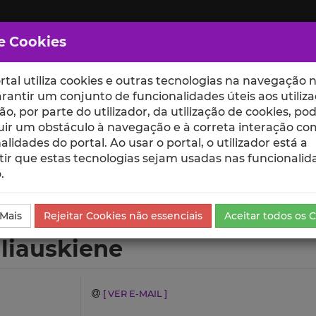
e Cookies
rtal utiliza cookies e outras tecnologias na navegação n
rantir um conjunto de funcionalidades úteis aos utiliza
ção, por parte do utilizador, da utilização de cookies, po
uir um obstáculo à navegação e à correta interação co
scte
ESCOLAS
UNIDADES
alidades do portal. Ao usar o portal, o utilizador está a
ir que estas tecnologias sejam usadas nas funcionalid
.
Produções Científicas e Citações
 Mais
Rejeitar Cookies não essenciais
Aceitar todos os 
liauskiene
[ VER E-MAIL ]