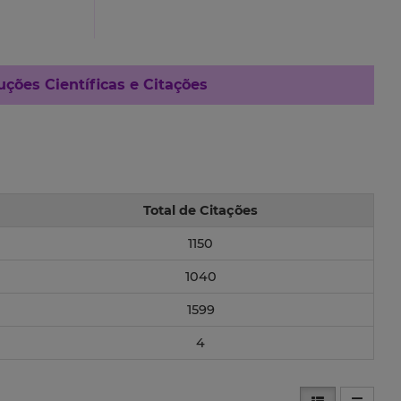
ções Científicas e Citações
Total de Citações
1150
1040
1599
4