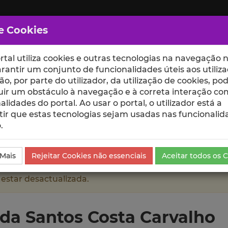
e Cookies
rtal utiliza cookies e outras tecnologias na navegação n
rantir um conjunto de funcionalidades úteis aos utiliza
ção, por parte do utilizador, da utilização de cookies, po
uir um obstáculo à navegação e à correta interação co
scte
ESCOLAS
UNIDADES
alidades do portal. Ao usar o portal, o utilizador está a
ir que estas tecnologias sejam usadas nas funcionalid
.
osta Carvalho
Currículo
 Mais
Rejeitar Cookies não essenciais
Aceitar todos os 
 estar desactualizada.
ida Santos Costa Carvalho