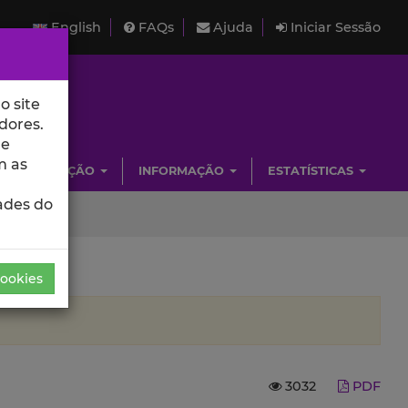
English
FAQs
Ajuda
Iniciar Sessão
o site
dores.
de
m as
INVESTIGAÇÃO
INFORMAÇÃO
ESTATÍSTICAS
ades do
Cookies
3032
PDF