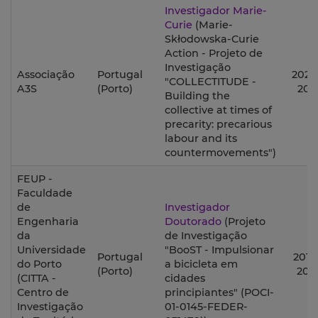
Investigador Marie-
Curie
(Marie-
Skłodowska-Curie
Action - Projeto de
Investigação
Associação
Portugal
2020
"COLLECTITUDE -
A3S
(Porto)
202
Building the
collective at times of
precarity: precarious
labour and its
countermovements")
FEUP -
Faculdade
de
Investigador
Engenharia
Doutorado
(Projeto
da
de Investigação
Universidade
"BooST - Impulsionar
Portugal
2018 
do Porto
a bicicleta em
(Porto)
201
(CITTA -
cidades
Centro de
principiantes" (POCI-
Investigação
01-0145-FEDER-