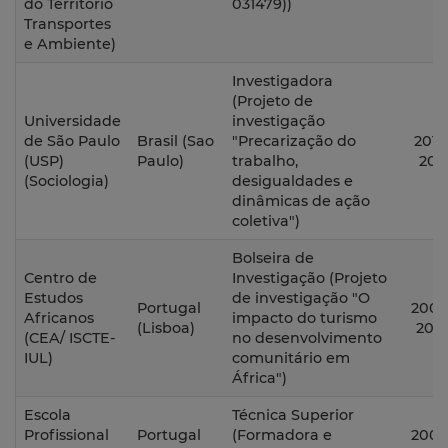
do Território
031479))
Transportes
e Ambiente)
Investigadora
(Projeto de
Universidade
investigação
de São Paulo
Brasil
(Sao
"Precarização do
2013 
(USP)
Paulo)
trabalho,
201
(Sociologia)
desigualdades e
dinâmicas de ação
coletiva")
Bolseira de
Centro de
Investigação
(Projeto
Estudos
de investigação "O
Portugal
2007
Africanos
impacto do turismo
(Lisboa)
200
(CEA/ ISCTE-
no desenvolvimento
IUL)
comunitário em
África")
Escola
Técnica Superior
Profissional
Portugal
(Formadora e
2006