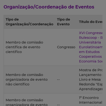
Organização/Coordenação de Eventos
Tipo de
Tipo de
Título do Even
Organização/Coordenação
Evento
XVI Congresso
Rulescoop - Re
Membro de comissão
Universitária
científica de evento
Congresso
Eurolatinoame
científico
em Estudos
Cooperativos e
Economia Socia
Mostra de Proje
Membro de comissão
Lançamento d
organizadora de evento
--
Livro e Mesa
não científico
Redonda "Espa
Aprendizagem
1º Encontro
Membro de comissão
Internacional d
organizadora de evento
--