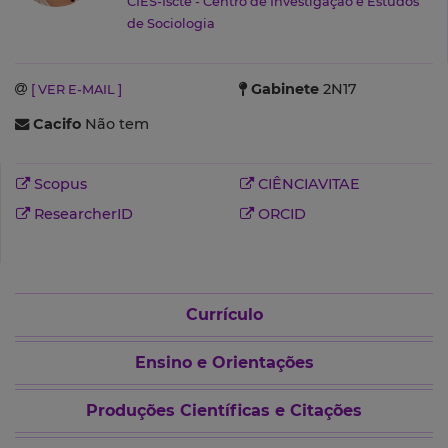
CIES-Iscte - Centro de Investigação e Estudos
de Sociologia
Gabinete
2N17
[ VER E-MAIL ]
Cacifo
Não tem
Scopus
CIÊNCIAVITAE
ResearcherID
ORCID
Currículo
Ensino e Orientações
Produções Científicas e Citações