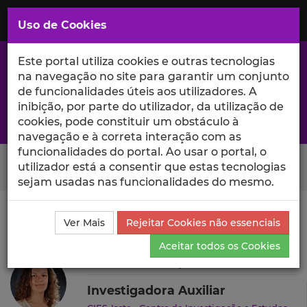
Saltar
para
MENU
Uso de Cookies
o
Conteúdo
Principal
Este portal utiliza cookies e outras tecnologias
na navegação no site para garantir um conjunto
de funcionalidades úteis aos utilizadores. A
inibição, por parte do utilizador, da utilização de
A excelência da investigação e ciência no Iscte
cookies, pode constituir um obstáculo à
navegação e à correta interação com as
funcionalidades do portal. Ao usar o portal, o
Search Button
utilizador está a consentir que estas tecnologias
sejam usadas nas funcionalidades do mesmo.
Ciência_Iscte
Autores
Joana S. Marques
Outras
Ver Mais
Rejeitar Cookies não essenciais
Atividades
Aceitar todos os Cookies
Joana S. Marques
Investigadora Auxiliar