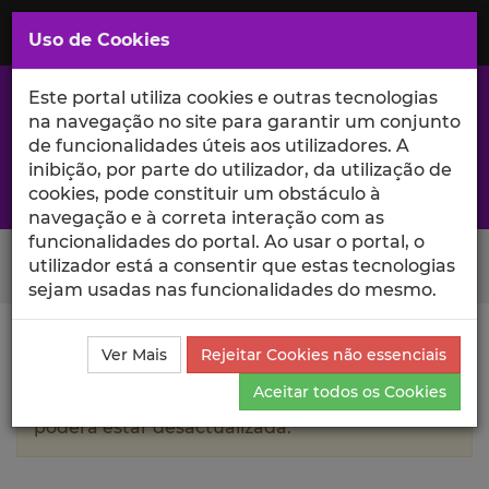
Saltar
para
MENU
Uso de Cookies
o
Conteúdo
Principal
Este portal utiliza cookies e outras tecnologias
na navegação no site para garantir um conjunto
de funcionalidades úteis aos utilizadores. A
inibição, por parte do utilizador, da utilização de
A excelência da investigação e ciência no Iscte
cookies, pode constituir um obstáculo à
navegação e à correta interação com as
funcionalidades do portal. Ao usar o portal, o
Search Button
utilizador está a consentir que estas tecnologias
sejam usadas nas funcionalidades do mesmo.
Ciência_Iscte
Autores
João Guerra
Currículo
Ver Mais
Rejeitar Cookies não essenciais
Aceitar todos os Cookies
A informação contida neste perfil público
poderá estar desactualizada.