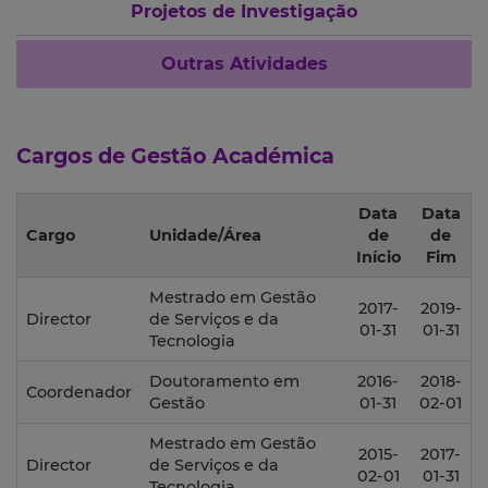
Projetos de Investigação
Outras Atividades
Cargos de Gestão Académica
Data
Data
Cargo
Unidade/Área
de
de
Início
Fim
Mestrado em Gestão
2017-
2019-
Director
de Serviços e da
01-31
01-31
Tecnologia
Doutoramento em
2016-
2018-
Coordenador
Gestão
01-31
02-01
Mestrado em Gestão
2015-
2017-
Director
de Serviços e da
02-01
01-31
Tecnologia