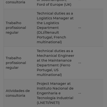
consultoria
Ford of Europe (UK)
Technical duties as a
Logistics Manager at
Trabalho
the Logistics
1
profissional
Department
--
regular
(DLI/Renault
Portugal, French
multinational)
Technical duties as a
Mechanical Engineer
Trabalho
at the Maintenance
1
profissional
--
Department (Ferro
regular
Portugal, US
multinational)
Project Manager at
Instituto Nacional de
Atividades de
1
Engenharia e
--
consultoria
Tecnologia Industrial
(LNETI/INETI)