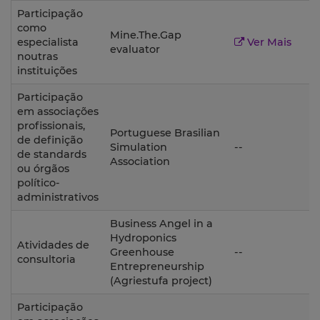
Participação
como
Mine.The.Gap
D
especialista
Ver Mais
evaluator
noutras
instituições
Participação
em associações
profissionais,
Portuguese Brasilian
de definição
D
Simulation
--
de standards
Association
ou órgãos
político-
administrativos
Business Angel in a
Hydroponics
Atividades de
D
Greenhouse
--
consultoria
Entrepreneurship
(Agriestufa project)
Participação