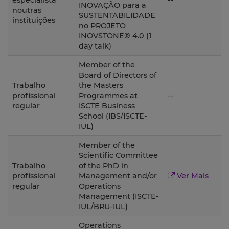
especialista
--
INOVAÇÃO para a
noutras
SUSTENTABILIDADE
instituições
no PROJETO
INOVSTONE® 4.0 (1
day talk)
Member of the
Board of Directors of
Trabalho
the Masters
2
profissional
Programmes at
--
regular
ISCTE Business
School (IBS/ISCTE-
IUL)
Member of the
Scientific Committee
Trabalho
of the PhD in
2
profissional
Management and/or
Ver Mais
regular
Operations
Management (ISCTE-
IUL/BRU-IUL)
Operations