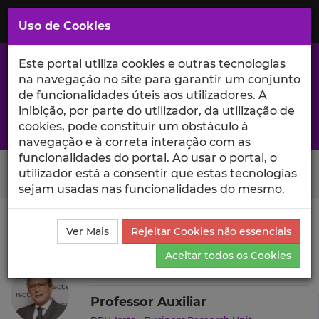
Saltar
para
MENU
Uso de Cookies
o
Conteúdo
Principal
Este portal utiliza cookies e outras tecnologias
na navegação no site para garantir um conjunto
de funcionalidades úteis aos utilizadores. A
inibição, por parte do utilizador, da utilização de
A excelência da investigação e ciência no Iscte
cookies, pode constituir um obstáculo à
navegação e à correta interação com as
funcionalidades do portal. Ao usar o portal, o
Search Button
utilizador está a consentir que estas tecnologias
sejam usadas nas funcionalidades do mesmo.
Ciência_Iscte
Autores
J.M. Vilas-Boas da Silva
Ver Mais
Rejeitar Cookies não essenciais
Outras Atividades
Aceitar todos os Cookies
J.M. Vilas-Boas da Silva
Professor Auxiliar