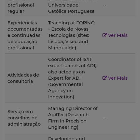
1
profissional
Universidade
--
regular
Católica Portuguesa
Experiências
Teaching at FORINO
documentadas
- Escola de Novas
2
e continuadas
Tecnologias (sites:
Ver Mais
de educação
Lisboa, Viseu and
profissional
Mangualde)
Coordinator of IS/IT
expert panels of ADI;
also acted as an
Atividades de
2
Expert for ADI
Ver Mais
consultoria
(Governmental
Agency on
Innovation)
Managing Director of
Serviço em
AgilTec (Research
conselhos de
--
Firm in Precision
administração
Engineering)
Developing and