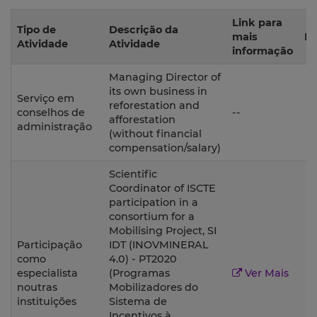
Link para
Tipo de
Descrição da
mais
Pe
Atividade
Atividade
informação
Managing Director of
its own business in
Serviço em
reforestation and
1
conselhos de
--
afforestation
administração
(without financial
compensation/salary)
Scientific
Coordinator of ISCTE
participation in a
consortium for a
Mobilising Project, SI
Participação
IDT (INOVMINERAL
como
4.0) - PT2020
2
especialista
(Programas
Ver Mais
noutras
Mobilizadores do
instituições
Sistema de
Incentivos à