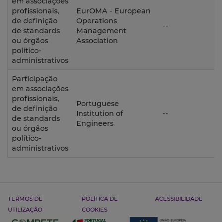
em associações
profissionais,
EurOMA - European
de definição
Operations
D
--
de standards
Management
ou órgãos
Association
político-
administrativos
Participação
em associações
profissionais,
Portuguese
de definição
D
Institution of
--
de standards
Engineers
ou órgãos
político-
administrativos
TERMOS DE
POLÍTICA DE
ACESSIBILIDADE
UTILIZAÇÃO
COOKIES