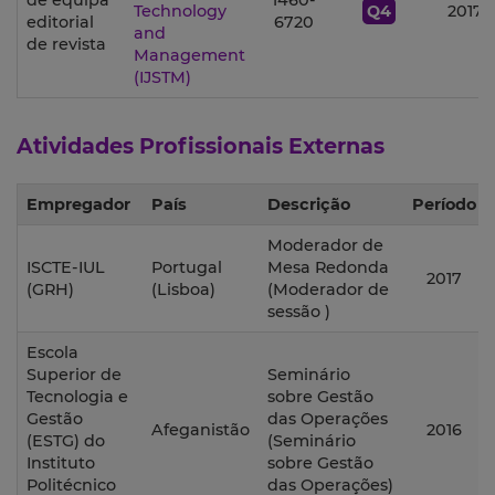
de equipa
1460-
Technology
Q4
2017
editorial
6720
and
de revista
Management
(IJSTM)
Atividades Profissionais Externas
Empregador
País
Descrição
Período
Moderador de
ISCTE-IUL
Portugal
Mesa Redonda
2017
(GRH)
(Lisboa)
(Moderador de
sessão )
Escola
Superior de
Seminário
Tecnologia e
sobre Gestão
Gestão
das Operações
Afeganistão
2016
(ESTG) do
(Seminário
Instituto
sobre Gestão
Politécnico
das Operações)