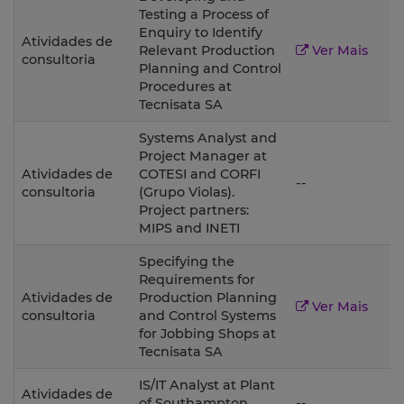
Testing a Process of
Enquiry to Identify
Atividades de
1
Relevant Production
Ver Mais
consultoria
Planning and Control
Procedures at
Tecnisata SA
Systems Analyst and
Project Manager at
Atividades de
COTESI and CORFI
1
--
consultoria
(Grupo Violas).
Project partners:
MIPS and INETI
Specifying the
Requirements for
Atividades de
Production Planning
1
Ver Mais
consultoria
and Control Systems
for Jobbing Shops at
Tecnisata SA
IS/IT Analyst at Plant
Atividades de
of Southampton,
--