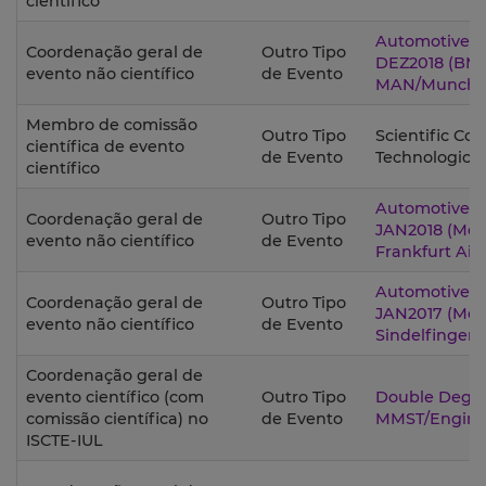
científico
Automotive I
Coordenação geral de
Outro Tipo
DEZ2018 (BMW
evento não científico
de Evento
MAN/Munche
Membro de comissão
Outro Tipo
Scientific Co
científica de evento
de Evento
Technological
científico
Automotive I
Coordenação geral de
Outro Tipo
JAN2018 (Mer
evento não científico
de Evento
Frankfurt Airp
Automotive I
Coordenação geral de
Outro Tipo
JAN2017 (Mer
evento não científico
de Evento
Sindelfingen/
Coordenação geral de
evento científico (com
Outro Tipo
Double Degr
comissão científica) no
de Evento
MMST/Engine
ISCTE-IUL