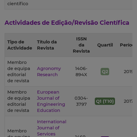
científico
Actividades de Edição/Revisão Científica
ISSN
Tipo de
Título da
da
Quartil
Períod
Actividade
Revista
Revista
Membro
de equipa
Agronomy
1406-
Q2
2019
editorial
Research
894X
de revista
Membro
European
de equipa
Journal of
0304-
Q1 (T10)
2017
editorial
Engineering
3797
de revista
Education
International
Journal of
Membro
Services