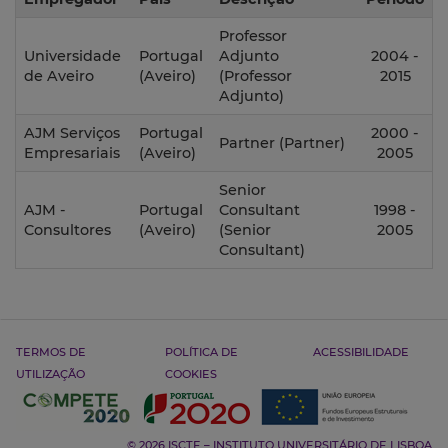
Professor
Universidade
Portugal
Adjunto
2004 -
de Aveiro
(Aveiro)
(Professor
2015
Adjunto)
AJM Serviços
Portugal
2000 -
Partner
(Partner)
Empresariais
(Aveiro)
2005
Senior
AJM -
Portugal
Consultant
1998 -
Consultores
(Aveiro)
(Senior
2005
Consultant)
TERMOS DE
POLÍTICA DE
ACESSIBILIDADE
UTILIZAÇÃO
COOKIES
© 2026 ISCTE – INSTITUTO UNIVERSITÁRIO DE LISBOA