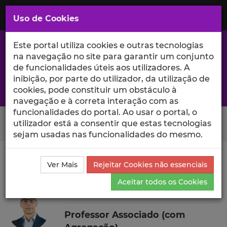
Saltar
para
MENU
Uso de Cookies
o
Conteúdo
Principal
Este portal utiliza cookies e outras tecnologias
na navegação no site para garantir um conjunto
de funcionalidades úteis aos utilizadores. A
inibição, por parte do utilizador, da utilização de
A excelência da investigação e ciência no Iscte
cookies, pode constituir um obstáculo à
navegação e à correta interação com as
funcionalidades do portal. Ao usar o portal, o
Search Button
utilizador está a consentir que estas tecnologias
sejam usadas nas funcionalidades do mesmo.
Ciência_Iscte
Autores
Jonas Oliveira
Outras
Ver Mais
Rejeitar Cookies não essenciais
Atividades
Aceitar todos os Cookies
Jonas Oliveira
Professor Associado (com