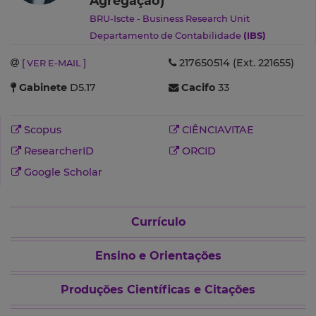
Agregação)
BRU-Iscte - Business Research Unit
Departamento de Contabilidade
(IBS)
217650514 (Ext. 221655)
[ VER E-MAIL ]
Gabinete
D5.17
Cacifo
33
Scopus
CIÊNCIAVITAE
ResearcherID
ORCID
Google Scholar
Currículo
Ensino e Orientações
Produções Científicas e Citações