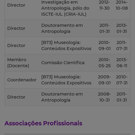
Investigação em
2012-
2014-
Director
Antropologia, pólo do
11-30
10-08
ISCTE-IUL (CRIA-IUL)
Doutoramento em
2011-
2013-
Director
Antropologia
01-31
01-31
[B73] Museologia:
2010-
2011-
Director
Conteúdos Expositivos
09-01
07-31
Membro
2010-
2013-
Comissão Científica
(Docente)
05-25
06-11
[B73] Museologia:
2009-
2010-
Coordenador
Conteúdos Expositivos
09-01
07-31
Doutoramento em
2008-
2011-
Director
Antropologia
10-31
01-31
Associações Profissionais