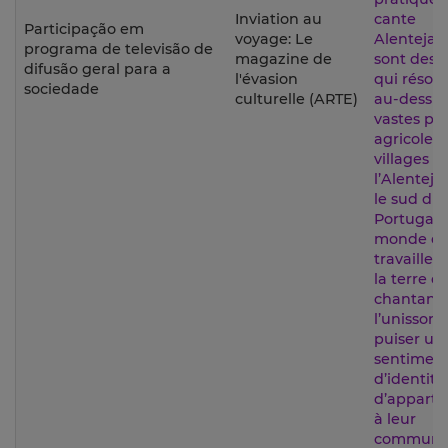
Inviation au
cante
Participação em
voyage: Le
Alentejan
programa de televisão de
magazine de
sont des v
difusão geral para a
l'évasion
qui réson
sociedade
culturelle (ARTE)
au-dessus
vastes pla
agricoles 
villages d
l’Alentejo
le sud du
Portugal.
monde d
travailleu
la terre qu
chantant 
l’unisson,
puiser un 
sentimen
d’identité
d’appart
à leur
communa