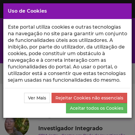
Saltar
para
MENU
Uso de Cookies
o
Conteúdo
Principal
Este portal utiliza cookies e outras tecnologias
na navegação no site para garantir um conjunto
de funcionalidades úteis aos utilizadores. A
inibição, por parte do utilizador, da utilização de
A excelência da investigação e ciência no Iscte
cookies, pode constituir um obstáculo à
navegação e à correta interação com as
funcionalidades do portal. Ao usar o portal, o
Search Button
utilizador está a consentir que estas tecnologias
sejam usadas nas funcionalidades do mesmo.
Ciência_Iscte
Autores
Jorge Costa Freitas Branco
Ver Mais
Rejeitar Cookies não essenciais
Outras Atividades
Aceitar todos os Cookies
Jorge Costa Freitas Branco
Investigador Integrado