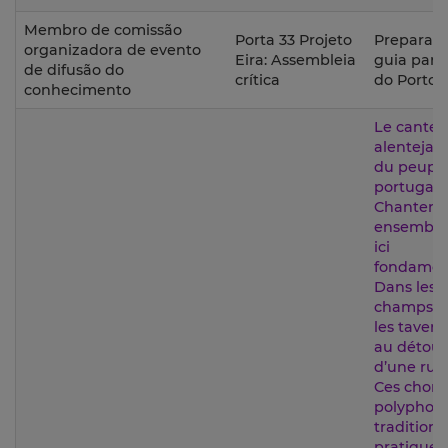
Membro de comissão
Porta 33 Projeto
Preparaç
organizadora de evento
Eira: Assembleia
guia para 
de difusão do
crítica
do Porto 
conhecimento
Le cante
alentejano
du peupl
portugais
Chanter
ensemble
ici
fondamen
Dans les
champs, 
les tavern
au détour
d’une ruel
Ces chora
polyphon
traditionn
pratiquen