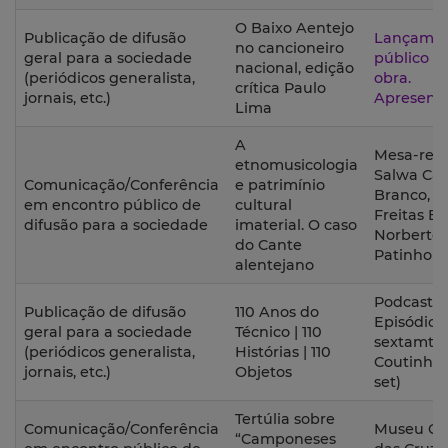
O Baixo Aentejo
Publicação de difusão
Lançame
no cancioneiro
geral para a sociedade
público d
nacional, edição
(periódicos generalista,
obra.
crítica Paulo
jornais, etc.)
Apresent
Lima
A
Mesa-red
etnomusicologia
Salwa Cas
Comunicação/Conferência
e patrimínio
Branco, J
em encontro público de
cultural
Freitas Br
difusão para a sociedade
imaterial. O caso
Norberto
do Cante
Patinho
alentejano
Podcast:
Publicação de difusão
110 Anos do
Episódio 5
geral para a sociedade
Técnico | 110
sextamte
(periódicos generalista,
Histórias | 110
Coutinho 
jornais, etc.)
Objetos
set)
Tertúlia sobre
Comunicação/Conferência
Museu Qu
“Camponeses