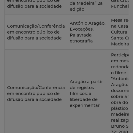
em encontro público de
das Cruze
da Madeira” 2a
difusão para a sociedade
Funchal
edição
Mesa red
António Aragão.
Comunicação/Conferência
na Casa d
Evocações.
em encontro público de
Cultura d
Palavrada
difusão para a sociedade
Santa Cru
etnografia
Madeira
Participa
em mesa-
redonda 
o filme
"António
Aragão a partir
Aragão:
Comunicação/Conferência
de registos
document
em encontro público de
fílmicos: a
sobre a vi
difusão para a sociedade
liberdade de
obra do ar
experimentar
plástico
madeiren
realizaçã
Bruno San
32', 2018.