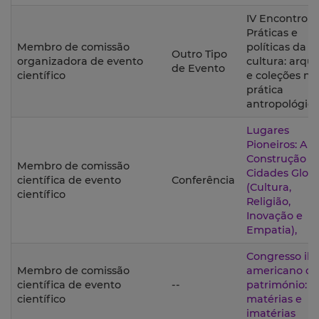
IV Encontro d
Práticas e
Membro de comissão
políticas da
Outro Tipo
organizadora de evento
cultura: arqui
de Evento
científico
e coleções na
prática
antropológic
Lugares
Pioneiros: A
Construção d
Membro de comissão
Cidades Globa
científica de evento
Conferência
(Cultura,
científico
Religião,
Inovação e
Empatia),
Congresso ibe
Membro de comissão
americano de
científica de evento
--
património: s
científico
matérias e
imatérias