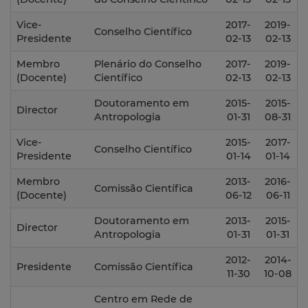
Vice-
2017-
2019-
Conselho Científico
Presidente
02-13
02-13
Membro
Plenário do Conselho
2017-
2019-
(Docente)
Científico
02-13
02-13
Doutoramento em
2015-
2015-
Director
Antropologia
01-31
08-31
Vice-
2015-
2017-
Conselho Científico
Presidente
01-14
01-14
Membro
2013-
2016-
Comissão Científica
(Docente)
06-12
06-11
Doutoramento em
2013-
2015-
Director
Antropologia
01-31
01-31
2012-
2014-
Presidente
Comissão Científica
11-30
10-08
Centro em Rede de