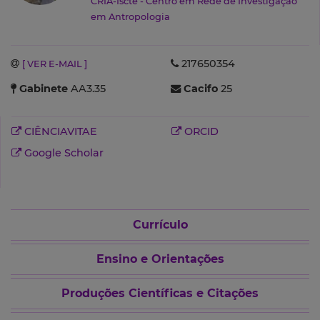
CRIA-Iscte - Centro em Rede de Investigação
em Antropologia
217650354
[ VER E-MAIL ]
Gabinete
AA3.35
Cacifo
25
CIÊNCIAVITAE
ORCID
Google Scholar
Currículo
Ensino e Orientações
Produções Científicas e Citações