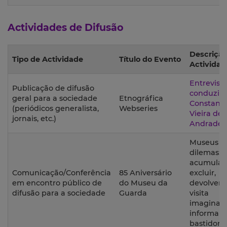
Actividades de Difusão
Descrição
Tipo de Actividade
Título do Evento
Actividad
Entrevist
Publicação de difusão
conduzid
geral para a sociedade
Etnográfica
Constanç
(periódicos generalista,
Webseries
Vieira de
jornais, etc.)
Andrade
Museus e
dilemas:
acumular,
Comunicação/Conferência
85 Aniversário
excluir,
em encontro público de
do Museu da
devolver.
difusão para a sociedade
Guarda
visita
imaginad
informal 
bastidore