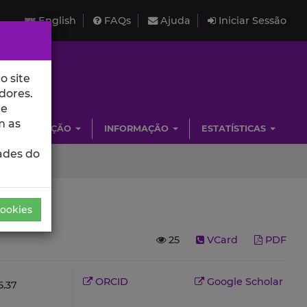
English
FAQs
Ajuda
Iniciar Sessão
o site
dores.
de
m as
INVESTIGAÇÃO
INFORMAÇÃO
ESTATÍSTICAS
ades do
Cookies
25
VCard
PDF
ORCID
Google Scholar
.37