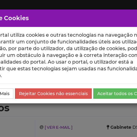
e Cookies
rtal utiliza cookies e outras tecnologias na navegação n
rantir um conjunto de funcionalidades úteis aos utiliza
ção, por parte do utilizador, da utilização de cookies, po
uir um obstáculo à navegação e à correta interação co
scte
ESCOLAS
UNIDADES
alidades do portal. Ao usar o portal, o utilizador está a
ir que estas tecnologias sejam usadas nas funcionalid
.
lo
 Mais
Rejeitar Cookies não essenciais
Aceitar todos os 
os
Gabinete
D5
[ VER E-MAIL ]