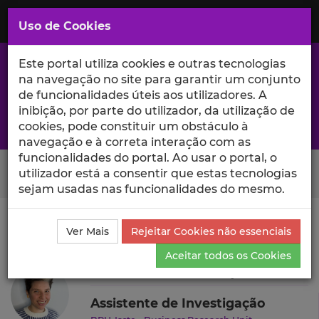
Saltar
para
MENU
Uso de Cookies
o
Conteúdo
Principal
Este portal utiliza cookies e outras tecnologias
na navegação no site para garantir um conjunto
de funcionalidades úteis aos utilizadores. A
inibição, por parte do utilizador, da utilização de
A excelência da investigação e ciência no Iscte
cookies, pode constituir um obstáculo à
navegação e à correta interação com as
funcionalidades do portal. Ao usar o portal, o
Search Button
utilizador está a consentir que estas tecnologias
sejam usadas nas funcionalidades do mesmo.
Ciência_Iscte
Autores
Laura Tecedeiro Sequeira Falé
Ver Mais
Rejeitar Cookies não essenciais
Produções Científicas e Citações
Aceitar todos os Cookies
Laura Tecedeiro Sequeira Falé
Assistente de Investigação