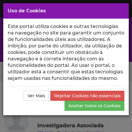
Saltar
para
MENU
Uso de Cookies
o
Conteúdo
Principal
Este portal utiliza cookies e outras tecnologias
na navegação no site para garantir um conjunto
de funcionalidades úteis aos utilizadores. A
inibição, por parte do utilizador, da utilização de
A excelência da investigação e ciência no Iscte
cookies, pode constituir um obstáculo à
navegação e à correta interação com as
funcionalidades do portal. Ao usar o portal, o
Search Button
utilizador está a consentir que estas tecnologias
sejam usadas nas funcionalidades do mesmo.
Ciência_Iscte
Autores
Leonor Correia Bettencourt
Ver Mais
Rejeitar Cookies não essenciais
Currículo
Aceitar todos os Cookies
Leonor Correia Bettencourt
Investigadora Associada