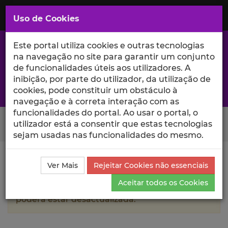
Saltar
para
MENU
Uso de Cookies
o
Conteúdo
Principal
Este portal utiliza cookies e outras tecnologias
na navegação no site para garantir um conjunto
de funcionalidades úteis aos utilizadores. A
inibição, por parte do utilizador, da utilização de
A excelência da investigação e ciência no Iscte
cookies, pode constituir um obstáculo à
navegação e à correta interação com as
funcionalidades do portal. Ao usar o portal, o
Search Button
utilizador está a consentir que estas tecnologias
sejam usadas nas funcionalidades do mesmo.
Ciência_Iscte
Autores
Luís Gordete
Currículo
Ver Mais
Rejeitar Cookies não essenciais
Aceitar todos os Cookies
A informação contida neste perfil público
poderá estar desactualizada.