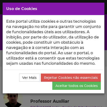
Saltar
para
MENU
Uso de Cookies
o
Conteúdo
Principal
Este portal utiliza cookies e outras tecnologias
na navegação no site para garantir um conjunto
de funcionalidades úteis aos utilizadores. A
inibição, por parte do utilizador, da utilização de
A excelência da investigação e ciência no Iscte
cookies, pode constituir um obstáculo à
navegação e à correta interação com as
funcionalidades do portal. Ao usar o portal, o
Search Button
utilizador está a consentir que estas tecnologias
sejam usadas nas funcionalidades do mesmo.
Ciência_Iscte
Autores
Luis Gomes
Ensino e
Ver Mais
Rejeitar Cookies não essenciais
Orientações
Aceitar todos os Cookies
Luis Gomes
Professor Auxiliar