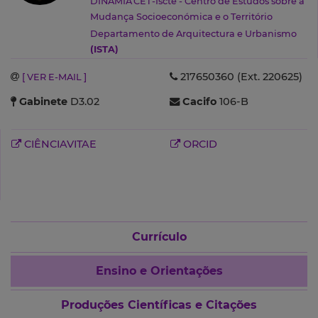
DINÂMIA'CET-Iscte - Centro de Estudos sobre a
Mudança Socioeconómica e o Território
Departamento de Arquitectura e Urbanismo
(ISTA)
217650360 (Ext. 220625)
[ VER E-MAIL ]
Gabinete
D3.02
Cacifo
106-B
CIÊNCIAVITAE
ORCID
Currículo
Ensino e Orientações
Produções Científicas e Citações