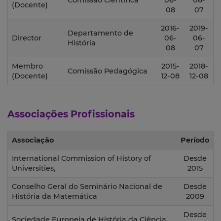
Comissão Científica
06-
06-
(Docente)
08
07
2016-
2019-
Departamento de
Director
06-
06-
História
08
07
Membro
2015-
2018-
Comissão Pedagógica
(Docente)
12-08
12-08
Associações Profissionais
Associação
Período
International Commission of History of
Desde
Universities,
2015
Conselho Geral do Seminário Nacional de
Desde
História da Matemática
2009
Desde
Sociedade Europeia de História da Ciência