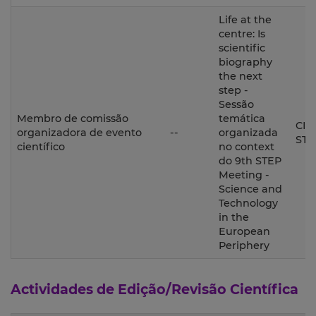
Life at the
centre: Is
scientific
biography
the next
step -
Sessão
Membro de comissão
temática
CIU
organizadora de evento
--
organizada
STE
científico
no context
do 9th STEP
Meeting -
Science and
Technology
in the
European
Periphery
Actividades de Edição/Revisão Científica