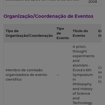
2008
Organização/Coordenação de Eventos
Tipo
Tipo de
Título do
Ent
de
Organização/Coordenação
Evento
Org
Evento
A priori,
thought
experiments
and
atomism -
CIES
Membro de comissão
Évora’s 6th
IHC
organizadora de evento
--
Symposium
CFC
científico
in
FL
Philosophy
and History
of Science
and
Technology