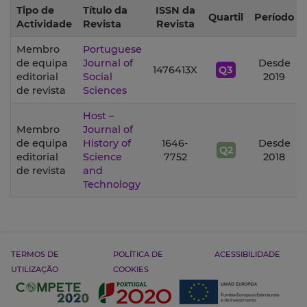
Tipo de
Título da
ISSN da
Quartil
Período
Actividade
Revista
Revista
Membro
Portuguese
de equipa
Journal of
Desde
1476413X
Q3
editorial
Social
2019
de revista
Sciences
Host –
Membro
Journal of
de equipa
History of
1646-
Desde
Q2
editorial
Science
7752
2018
de revista
and
Technology
TERMOS DE
POLÍTICA DE
ACESSIBILIDADE
UTILIZAÇÃO
COOKIES