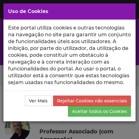
Saltar
para
MENU
Uso de Cookies
o
Conteúdo
Principal
Este portal utiliza cookies e outras tecnologias
na navegação no site para garantir um conjunto
de funcionalidades úteis aos utilizadores. A
inibição, por parte do utilizador, da utilização de
A excelência da investigação e ciência no Iscte
cookies, pode constituir um obstáculo à
navegação e à correta interação com as
funcionalidades do portal. Ao usar o portal, o
Search Button
utilizador está a consentir que estas tecnologias
sejam usadas nas funcionalidades do mesmo.
Ciência_Iscte
Autores
Luís Miguel Carolino
Outras
Ver Mais
Rejeitar Cookies não essenciais
Atividades
Aceitar todos os Cookies
Luís Miguel Carolino
Professor Associado (com