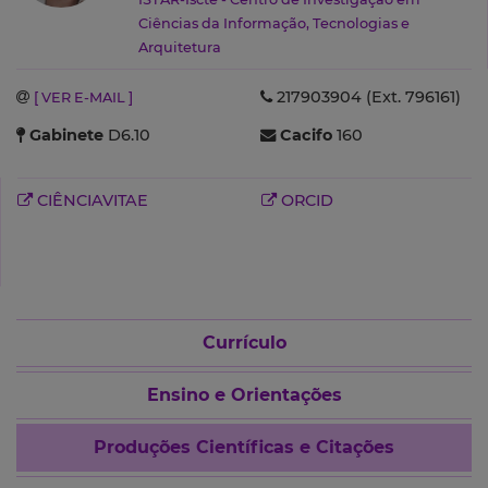
Ciências da Informação, Tecnologias e
Arquitetura
217903904 (Ext. 796161)
[ VER E-MAIL ]
Gabinete
D6.10
Cacifo
160
CIÊNCIAVITAE
ORCID
Currículo
Ensino e Orientações
Produções Científicas e Citações