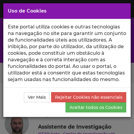
Saltar
para
MENU
Uso de Cookies
o
Conteúdo
Principal
Este portal utiliza cookies e outras tecnologias
na navegação no site para garantir um conjunto
de funcionalidades úteis aos utilizadores. A
inibição, por parte do utilizador, da utilização de
A excelência da investigação e ciência no Iscte
cookies, pode constituir um obstáculo à
navegação e à correta interação com as
funcionalidades do portal. Ao usar o portal, o
Search Button
utilizador está a consentir que estas tecnologias
sejam usadas nas funcionalidades do mesmo.
Ciência_Iscte
Autores
Miguel Torres Curado
Ver Mais
Rejeitar Cookies não essenciais
Produções Científicas e Citações
Aceitar todos os Cookies
Miguel Torres Curado
Assistente de Investigação
ISTAR-Iscte - Centro de Investigação em