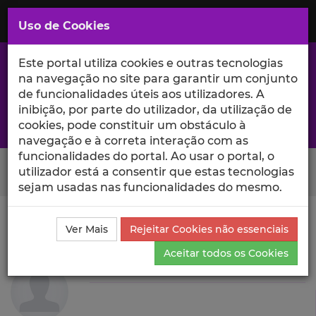
Saltar
para
MENU
Uso de Cookies
o
Conteúdo
Principal
Este portal utiliza cookies e outras tecnologias
na navegação no site para garantir um conjunto
de funcionalidades úteis aos utilizadores. A
inibição, por parte do utilizador, da utilização de
A excelência da investigação e ciência no Iscte
cookies, pode constituir um obstáculo à
navegação e à correta interação com as
funcionalidades do portal. Ao usar o portal, o
Search Button
utilizador está a consentir que estas tecnologias
sejam usadas nas funcionalidades do mesmo.
Ciência_Iscte
Autores
Madalena Corte-Real
Ver Mais
Rejeitar Cookies não essenciais
Currículo
Aceitar todos os Cookies
Madalena Corte-Real