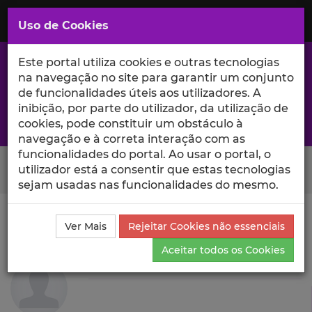
Saltar
para
MENU
Uso de Cookies
o
Conteúdo
Principal
Este portal utiliza cookies e outras tecnologias
na navegação no site para garantir um conjunto
de funcionalidades úteis aos utilizadores. A
inibição, por parte do utilizador, da utilização de
A excelência da investigação e ciência no Iscte
cookies, pode constituir um obstáculo à
navegação e à correta interação com as
funcionalidades do portal. Ao usar o portal, o
Search Button
utilizador está a consentir que estas tecnologias
sejam usadas nas funcionalidades do mesmo.
Ciência_Iscte
Autores
Madalena Corte-Real
Ver Mais
Rejeitar Cookies não essenciais
Produções Científicas e Citações
Aceitar todos os Cookies
Madalena Corte-Real