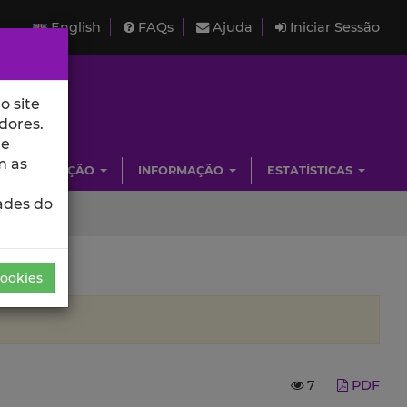
English
FAQs
Ajuda
Iniciar Sessão
o site
dores.
de
m as
INVESTIGAÇÃO
INFORMAÇÃO
ESTATÍSTICAS
ades do
Cookies
7
PDF