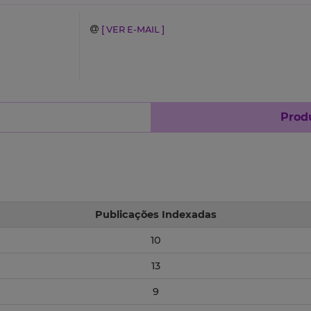
[ VER E-MAIL ]
Produ
Publicações Indexadas
10
13
9