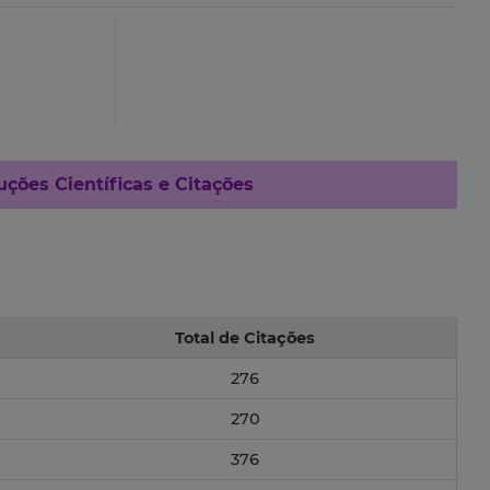
ções Científicas e Citações
Total de Citações
276
270
376