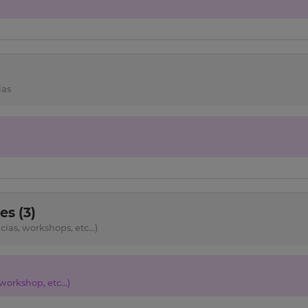
ias
s (3)
as, workshops, etc...)
orkshop, etc...)