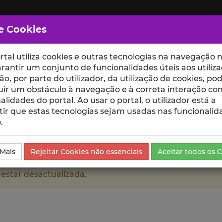
e Cookies
rtal utiliza cookies e outras tecnologias na navegação n
rantir um conjunto de funcionalidades úteis aos utiliza
ção, por parte do utilizador, da utilização de cookies, po
uir um obstáculo à navegação e à correta interação co
scte
ESCOLAS
UNIDADES
alidades do portal. Ao usar o portal, o utilizador está a
ir que estas tecnologias sejam usadas nas funcionalid
.
ientíficas e Citações
 Mais
Rejeitar Cookies não essenciais
Aceitar todos os 
 estar desactualizada.