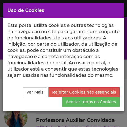
Saltar
para
MENU
Uso de Cookies
o
Conteúdo
Principal
Este portal utiliza cookies e outras tecnologias
na navegação no site para garantir um conjunto
de funcionalidades úteis aos utilizadores. A
inibição, por parte do utilizador, da utilização de
A excelência da investigação e ciência no Iscte
cookies, pode constituir um obstáculo à
navegação e à correta interação com as
funcionalidades do portal. Ao usar o portal, o
Search Button
utilizador está a consentir que estas tecnologias
sejam usadas nas funcionalidades do mesmo.
Ciência_Iscte
Autores
Marcia Rangel Candido
Ver Mais
Rejeitar Cookies não essenciais
Currículo
Aceitar todos os Cookies
Marcia Rangel Candido
Professora Auxiliar Convidada