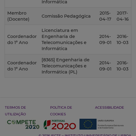
Informática
Membro
2015-
2017-
Comissão Pedagógica
(Docente)
04-17
04-16
Licenciatura em
Coordenador
Engenharia de
2014-
2016-
do 1º Ano
Telecomunicações e
09-01
10-03
Informática
[8365] Engenharia de
Coordenador
2014-
2016-
Telecomunicações e
do 1º Ano
09-01
10-03
Informática (PL)
TERMOS DE
POLÍTICA DE
ACESSIBILIDADE
UTILIZAÇÃO
COOKIES
© 2026 ISCTE – INSTITUTO UNIVERSITÁRIO DE LISBOA