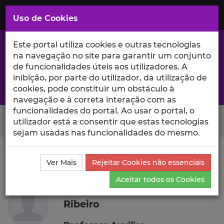
Saltar
para
MENU
Uso de Cookies
o
Conteúdo
Principal
Este portal utiliza cookies e outras tecnologias
na navegação no site para garantir um conjunto
de funcionalidades úteis aos utilizadores. A
inibição, por parte do utilizador, da utilização de
A excelência da investigação e ciência no Iscte
cookies, pode constituir um obstáculo à
navegação e à correta interação com as
funcionalidades do portal. Ao usar o portal, o
Search Button
utilizador está a consentir que estas tecnologias
sejam usadas nas funcionalidades do mesmo.
Ciência_Iscte
Autores
Marco Alexandre dos Santos
Ver Mais
Rejeitar Cookies não essenciais
Ribeiro
Outras Atividades
Aceitar todos os Cookies
Marco Alexandre dos Santos
Ribeiro