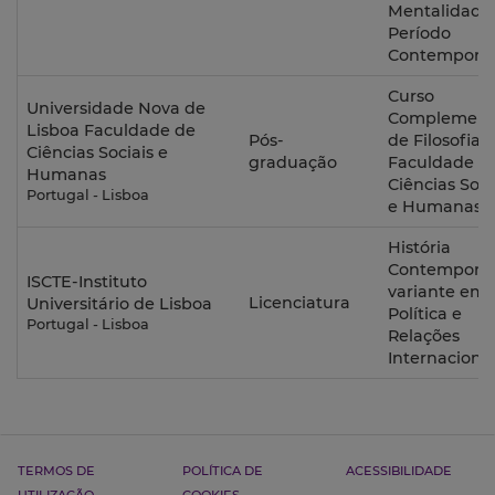
Mentalidade
Período
Contemporâ
Curso
Universidade Nova de
Complement
Lisboa Faculdade de
Pós-
de Filosofia 
Ciências Sociais e
graduação
Faculdade d
Humanas
Ciências Soci
Portugal - Lisboa
e Humanas
História
Contemporâ
ISCTE-Instituto
variante em
Licenciatura
Universitário de Lisboa
Política e
Portugal - Lisboa
Relações
Internaciona
TERMOS DE
POLÍTICA DE
ACESSIBILIDADE