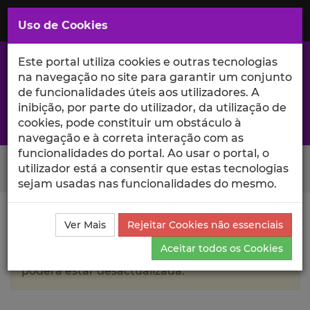
Saltar
para
MENU
Uso de Cookies
o
Conteúdo
Principal
Este portal utiliza cookies e outras tecnologias
na navegação no site para garantir um conjunto
de funcionalidades úteis aos utilizadores. A
inibição, por parte do utilizador, da utilização de
A excelência da investigação e ciência no Iscte
cookies, pode constituir um obstáculo à
navegação e à correta interação com as
funcionalidades do portal. Ao usar o portal, o
Search Button
utilizador está a consentir que estas tecnologias
sejam usadas nas funcionalidades do mesmo.
Ciência_Iscte
Autores
Marcos Cardão
Currículo
Ver Mais
Rejeitar Cookies não essenciais
Aceitar todos os Cookies
A informação contida neste perfil público
poderá estar desactualizada.