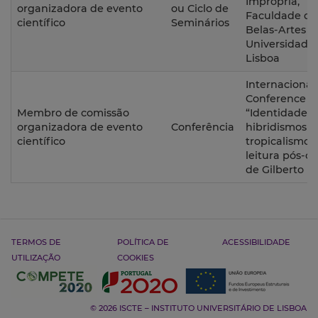
Imprópria,
organizadora de evento
ou Ciclo de
Faculdade de
científico
Seminários
Belas-Artes d
Universidade
Lisboa
Internacional
Conference
Membro de comissão
“Identidades,
organizadora de evento
Conferência
hibridismos e
científico
tropicalismos:
leitura pós-co
de Gilberto F
TERMOS DE
POLÍTICA DE
ACESSIBILIDADE
UTILIZAÇÃO
COOKIES
© 2026 ISCTE – INSTITUTO UNIVERSITÁRIO DE LISBOA