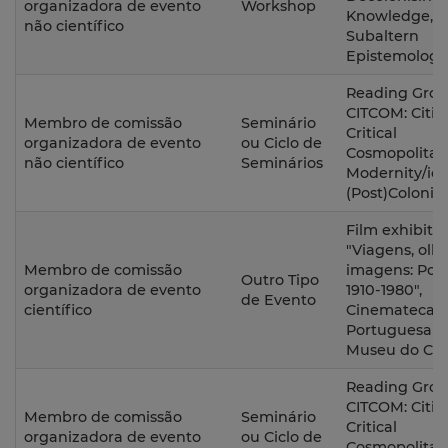
organizadora de evento
Workshop
Knowledge,
não científico
Subaltern
Epistemologi
Reading Gro
CITCOM: Citiz
Membro de comissão
Seminário
Critical
organizadora de evento
ou Ciclo de
Cosmopolitan
não científico
Seminários
Modernity/ies
(Post)Colonia
Film exhibiti
"Viagens, olh
Membro de comissão
imagens: Por
Outro Tipo
organizadora de evento
1910-1980",
de Evento
científico
Cinemateca
Portuguesa –
Museu do Ci
Reading Gro
CITCOM: Citiz
Membro de comissão
Seminário
Critical
organizadora de evento
ou Ciclo de
Cosmopolitan