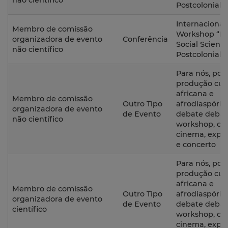
não científico
Postcolonial 
Internacional
Membro de comissão
Workshop “His
organizadora de evento
Conferência
Social Scienc
não científico
Postcolonial 
Para nós, por 
produção cult
africana e
Membro de comissão
Outro Tipo
afrodiaspóri
organizadora de evento
de Evento
debate debat
não científico
workshop, cic
cinema, expo
e concerto
Para nós, por 
produção cult
africana e
Membro de comissão
Outro Tipo
afrodiaspóri
organizadora de evento
de Evento
debate debat
científico
workshop, cic
cinema, expo