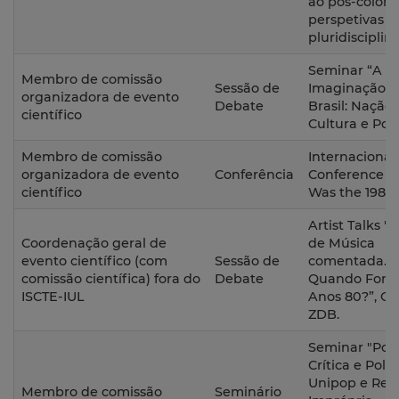
ao pós-coloni
perspetivas
pluridisciplin
Seminar “A
Membro de comissão
Sessão de
Imaginação d
organizadora de evento
Debate
Brasil: Nação,
científico
Cultura e Polí
Membro de comissão
Internacional
organizadora de evento
Conferência
Conference 
científico
Was the 1980'
Artist Talks "
Coordenação geral de
de Música
evento científico (com
Sessão de
comentada. C
comissão científica) fora do
Debate
Quando Fora
ISCTE-IUL
Anos 80?”, Ga
ZDB.
Seminar "Pop
Crítica e Políti
Unipop e Revi
Membro de comissão
Seminário