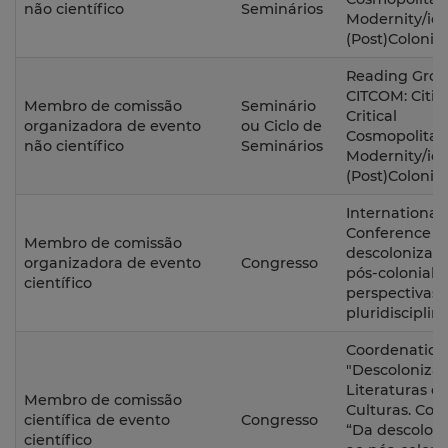
não científico
Seminários
Modernity/ies
(Post)Colonia
Reading Gro
CITCOM: Citiz
Membro de comissão
Seminário
Critical
organizadora de evento
ou Ciclo de
Cosmopolitan
não científico
Seminários
Modernity/ies
(Post)Colonia
International
Conference D
Membro de comissão
descolonizaç
organizadora de evento
Congresso
pós-coloniali
científico
perspectivas
pluridisciplin
Coordenation
"Descolonizaç
Literaturas e
Membro de comissão
Culturas. Col
científica de evento
Congresso
“Da descolon
científico