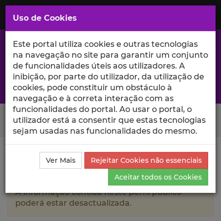
Saltar
para
MENU
Uso de Cookies
o
Conteúdo
Principal
Este portal utiliza cookies e outras tecnologias
na navegação no site para garantir um conjunto
de funcionalidades úteis aos utilizadores. A
inibição, por parte do utilizador, da utilização de
A excelência da investigação e ciência no Iscte
cookies, pode constituir um obstáculo à
navegação e à correta interação com as
funcionalidades do portal. Ao usar o portal, o
Search Button
utilizador está a consentir que estas tecnologias
sejam usadas nas funcionalidades do mesmo.
Ciência_Iscte
Autores
Marcos Cardão
Outras
Ver Mais
Rejeitar Cookies não essenciais
Atividades
Aceitar todos os Cookies
A informação contida neste perfil público
poderá estar desactualizada.