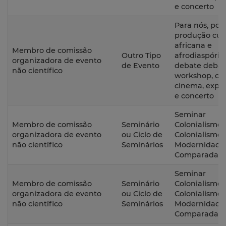
e concerto
Para nós, por 
produção cult
africana e
Membro de comissão
Outro Tipo
afrodiaspóri
organizadora de evento
de Evento
debate debat
não científico
workshop, cic
cinema, expo
e concerto
Seminar
Membro de comissão
Seminário
Colonialismo,
organizadora de evento
ou Ciclo de
Colonialismo 
não científico
Seminários
Modernidade
Comparadas
Seminar
Membro de comissão
Seminário
Colonialismo,
organizadora de evento
ou Ciclo de
Colonialismo 
não científico
Seminários
Modernidade
Comparadas