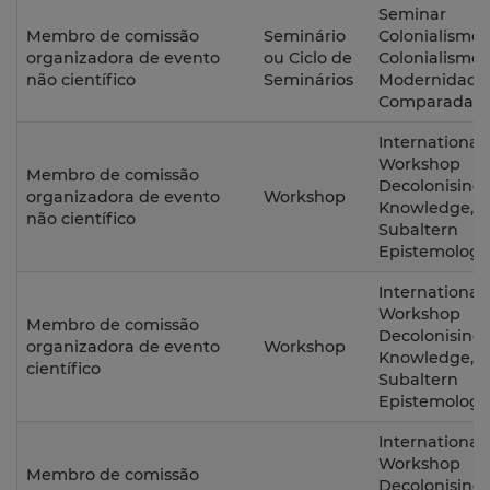
Seminar
Membro de comissão
Seminário
Colonialismo,
organizadora de evento
ou Ciclo de
Colonialismo 
não científico
Seminários
Modernidade
Comparadas
International
Workshop
Membro de comissão
Decolonising
organizadora de evento
Workshop
Knowledge,
não científico
Subaltern
Epistemologi
International
Workshop
Membro de comissão
Decolonising
organizadora de evento
Workshop
Knowledge,
científico
Subaltern
Epistemologi
International
Workshop
Membro de comissão
Decolonising