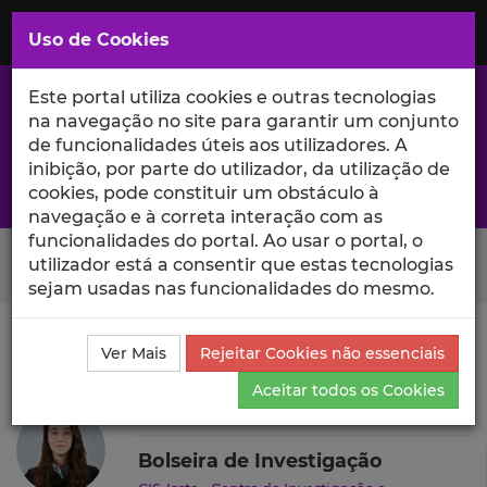
Saltar
para
MENU
Uso de Cookies
o
Conteúdo
Principal
Este portal utiliza cookies e outras tecnologias
na navegação no site para garantir um conjunto
de funcionalidades úteis aos utilizadores. A
inibição, por parte do utilizador, da utilização de
A excelência da investigação e ciência no Iscte
cookies, pode constituir um obstáculo à
navegação e à correta interação com as
funcionalidades do portal. Ao usar o portal, o
Search Button
utilizador está a consentir que estas tecnologias
sejam usadas nas funcionalidades do mesmo.
Ciência_Iscte
Autores
Maria Simões de Abreu
Ver Mais
Rejeitar Cookies não essenciais
Currículo
Aceitar todos os Cookies
Maria Simões de Abreu
Bolseira de Investigação