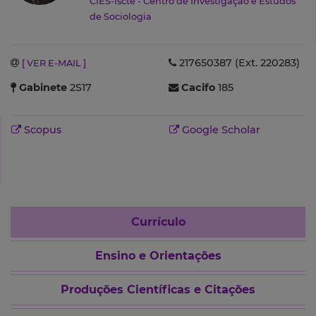
CIES-Iscte - Centro de Investigação e Estudos
de Sociologia
217650387 (Ext. 220283)
[ VER E-MAIL ]
Gabinete
2S17
Cacifo
185
Scopus
Google Scholar
Currículo
Ensino e Orientações
Produções Científicas e Citações