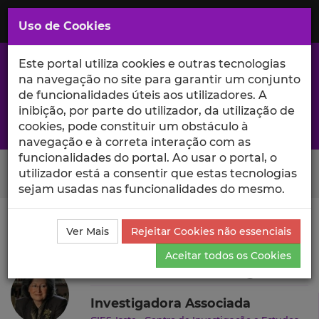
Saltar
para
MENU
Uso de Cookies
o
Conteúdo
Principal
Este portal utiliza cookies e outras tecnologias
na navegação no site para garantir um conjunto
de funcionalidades úteis aos utilizadores. A
inibição, por parte do utilizador, da utilização de
A excelência da investigação e ciência no Iscte
cookies, pode constituir um obstáculo à
navegação e à correta interação com as
funcionalidades do portal. Ao usar o portal, o
Search Button
utilizador está a consentir que estas tecnologias
sejam usadas nas funcionalidades do mesmo.
Ciência_Iscte
Autores
Maria de Lurdes Rodrigues
Ver Mais
Rejeitar Cookies não essenciais
Currículo
Aceitar todos os Cookies
Maria de Lurdes Rodrigues
Investigadora Associada