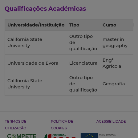
Qualificações Académicas
Universidade/Instituição
Tipo
Curso
Pe
Outro tipo
California State
master in
de
University
geography
qualificação
Engª
Universidade de Évora
Licenciatura
Agrícola
Outro tipo
California State
de
Geografia
University
qualificação
TERMOS DE
POLÍTICA DE
ACESSIBILIDADE
UTILIZAÇÃO
COOKIES