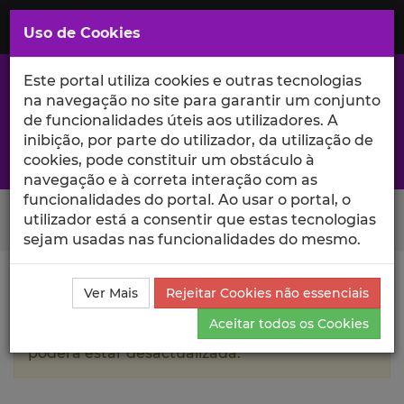
Saltar
para
MENU
Uso de Cookies
o
Conteúdo
Principal
Este portal utiliza cookies e outras tecnologias
na navegação no site para garantir um conjunto
de funcionalidades úteis aos utilizadores. A
inibição, por parte do utilizador, da utilização de
A excelência da investigação e ciência no Iscte
cookies, pode constituir um obstáculo à
navegação e à correta interação com as
funcionalidades do portal. Ao usar o portal, o
Search Button
utilizador está a consentir que estas tecnologias
sejam usadas nas funcionalidades do mesmo.
Ciência_Iscte
Autores
Maria Sousa
Currículo
Ver Mais
Rejeitar Cookies não essenciais
Aceitar todos os Cookies
A informação contida neste perfil público
poderá estar desactualizada.