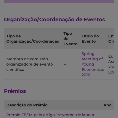
Organização/Coordenação de Eventos
Tipo
Tipo de
Título do
Enti
de
Organização/Coordenação
Evento
Orga
Evento
Spring
Euro
Membro de comissão
Meeting of
Assoc
organizadora de evento
--
Young
You
científico
Economists
Econ
2016
Prémios
Descrição do Prémio
Ano
Prémio FEEM pelo artigo “Asymmetric labour