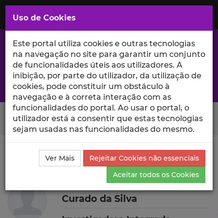
Saltar
para
MENU
Uso de Cookies
o
Conteúdo
Principal
Este portal utiliza cookies e outras tecnologias
na navegação no site para garantir um conjunto
de funcionalidades úteis aos utilizadores. A
inibição, por parte do utilizador, da utilização de
A excelência da investigação e ciência no Iscte
cookies, pode constituir um obstáculo à
navegação e à correta interação com as
funcionalidades do portal. Ao usar o portal, o
Search Button
utilizador está a consentir que estas tecnologias
sejam usadas nas funcionalidades do mesmo.
Ciência_Iscte
Autores
Marta Alexandra da Palma
Ver Mais
Rejeitar Cookies não essenciais
Curado da Silva
Outras Atividades
Aceitar todos os Cookies
Marta Alexandra da Palma
Curado da Silva